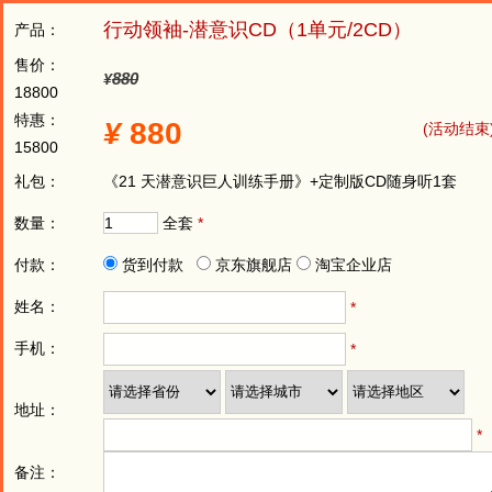
行动领袖-潜意识CD（1单元/2CD）
产品：
售价：
880
¥
18800
特惠：
¥
880
(活动结束
15800
礼包：
《21 天潜意识巨人训练手册》+定制版CD随身听1套
数量：
全套
*
付款：
货到付款
京东旗舰店
淘宝企业店
姓名：
*
手机：
*
地址：
*
备注：