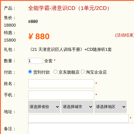
全能学霸-潜意识CD（1单元/2CD）
产品：
售价：
880
¥
18800
特惠：
¥
880
(活动结束
15800
礼包：
《21 天潜意识巨人训练手册》+CD随身听1套
数量：
全套
*
付款：
货到付款
京东旗舰店
淘宝企业店
姓名：
*
手机：
*
地址：
*
备注：