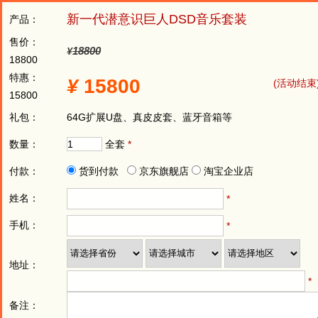
新一代潜意识巨人DSD音乐套装
产品：
售价：
18800
¥
18800
特惠：
¥
15800
(活动结束
15800
礼包：
64G扩展U盘、真皮皮套、蓝牙音箱等
数量：
全套
*
付款：
货到付款
京东旗舰店
淘宝企业店
姓名：
*
手机：
*
地址：
*
备注：