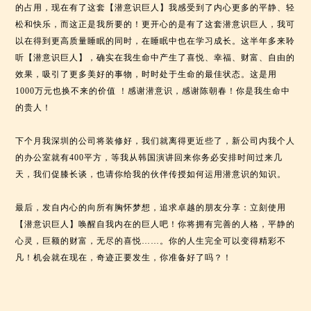
的占用，现在有了这套【潜意识巨人】我感受到了内心更多的平静、轻
松和快乐，而这正是我所要的！更开心的是有了这套潜意识巨人，我可
以在得到更高质量睡眠的同时，在睡眠中也在学习成长。这半年多来聆
听【潜意识巨人】，确实在我生命中产生了喜悦、幸福、财富、自由的
效果，吸引了更多美好的事物，时时处于生命的最佳状态。这是用
1000万元也换不来的价值 ！感谢潜意识，感谢陈朝春！你是我生命中
的贵人！
下个月我深圳的公司将装修好，我们就离得更近些了，新公司内我个人
的办公室就有400平方，等我从韩国演讲回来你务必安排时间过来几
天，我们促膝长谈，也请你给我的伙伴传授如何运用潜意识的知识。
最后，发自内心的向所有胸怀梦想，追求卓越的朋友分享：立刻使用
【潜意识巨人】唤醒自我内在的巨人吧！你将拥有完善的人格，平静的
心灵，巨额的财富，无尽的喜悦……。你的人生完全可以变得精彩不
凡！机会就在现在，奇迹正要发生，你准备好了吗？！