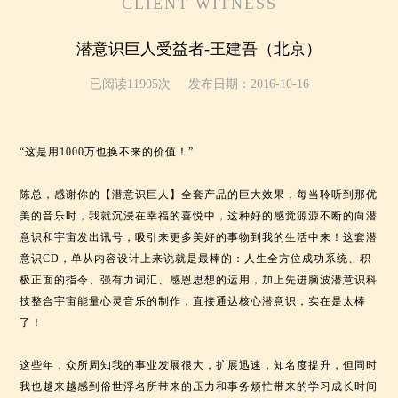
CLIENT WITNESS
潜意识巨人受益者-王建吾（北京）
已阅读11905次
发布日期：2016-10-16
“这是用1000万也换不来的价值！”
陈总，感谢你的【潜意识巨人】全套产品的巨大效果，每当聆听到那优
美的音乐时，我就沉浸在幸福的喜悦中，这种好的感觉源源不断的向潜
意识和宇宙发出讯号，吸引来更多美好的事物到我的生活中来！这套潜
意识CD，单从内容设计上来说就是最棒的：人生全方位成功系统、积
极正面的指令、强有力词汇、感恩思想的运用，加上先进脑波潜意识科
技整合宇宙能量心灵音乐的制作，直接通达核心潜意识，实在是太棒
了！
这些年，众所周知我的事业发展很大，扩展迅速，知名度提升，但同时
我也越来越感到俗世浮名所带来的压力和事务烦忙带来的学习成长时间