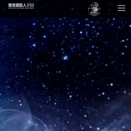
首页
唤醒巨人
DSD版本
卓越效果
产品详情
单元试听
产品问答
客户见证
潜意识文库