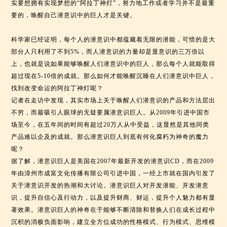
实要想拥有实现梦想的“阿拉丁神灯”，努力地工作或者学习并不是最重
要的，唤醒自己潜意识中的巨人才是关键。
科学家已经证明，每个人的潜意识中都蕴藏着无限的潜能，可惜的是大
部分人只利用了不到5%，而人潜意识的力量却是显意识的三万倍以
上，也就是说如果能够唤醒人们潜意识中的巨人，那么每个人就能取得
超过现在5-10倍的成就。那么如何才能唤醒沉睡在人们潜意识中巨人，
找到改变命运的阿拉丁神灯呢？
记者在走访中发现，其实市场上关于唤醒人们潜意识的产品和方法层出
不穷，而最吸引人眼球的无疑要属潜意识巨人。从2009年引进中国市
场至今，在五年间的时间有超过20万人从中受益，这显然是其他同类
产品难以企及的成就。那么潜意识巨人到底有何化腐朽为神奇的魔力
呢？
据了解，潜意识巨人是美国在2007年最新开发的潜意识CD，而在2009
年由漳州市成富文化传播有限公司引进中国，一经上市就在国内引发了
关于潜意识开发的热潮和大讨论。潜意识巨人对开发潜能、开发潜意
识，提升自信心及行动力，以及提升财商、财运，提升个人魅力都有显
著效果。潜意识巨人的神奇在于能够不断清除和替换人们在成长过程中
沉积的消极负面影响，建立全方位成功的性格模式、行为模式、思维模