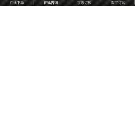
在线下单
在线咨询
京东订购
淘宝订购
否已经意识到了唤醒潜意识中沉睡巨人的重要性。潜意识巨人就像指引
人们走向成功的阿拉丁神灯，成为开启成功人生的金钥匙，渴望成功的
人们可以到潜意识巨人官网（www.qysjr.com）咨询购买。
（原文网址：
http://finance.china.com/fin/sx/201408/05/5679018.html
）
中国网：
http://media.china.com.cn/mlhz/cmzt/2014-08-04/260825.html
返回
全国免费服务热线（7×24小时）