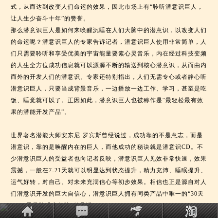
式，从而达到改变人们命运的效果，因此市场上有“聆听潜意识巨人，
让人生少奋斗十年”的赞誉。
那么潜意识巨人是如何来唤醒沉睡在人们大脑中的潜意识，以改变人们
的命运呢？潜意识巨人的专家告诉记者，潜意识巨人使用非常简单，人
们只需要聆听和享受优美的宇宙能量要素心灵音乐，内在经过科技变频
的人生全方位成功信息就可以源源不断的输送到核心潜意识，从而由内
而外的开发人们的潜意识。专家还特别指出，人们无需专心或者静心听
潜意识巨人，只要当成背景音乐，一边播放一边工作、学习，甚至是吃
饭、睡觉就可以了。正因如此，潜意识巨人也被称作是“最轻松最有效
果的潜能开发产品”。
世界著名潜能大师安东尼·罗宾斯曾经说过，成功靠的不是意志，而是
潜意识，靠的是唤醒内在的巨人，而他成功的秘诀就是潜意识CD。不
少潜意识巨人的受益者也向记者反映，潜意识巨人见效非常快速，效果
震撼，一般在7-21天就可以明显达到状态提升，精力充沛、睡眠提升、
运气好转，对自己、对未来充满信心等初步效果。相信也正是源自对人
们潜意识开发的巨大自信心，潜意识巨人拥有同类产品中唯一的“30天
100%零风险满意保障”的承诺。
由此可见，“改变命运，走向成功”的秘诀并不是你有多努力，而是你是