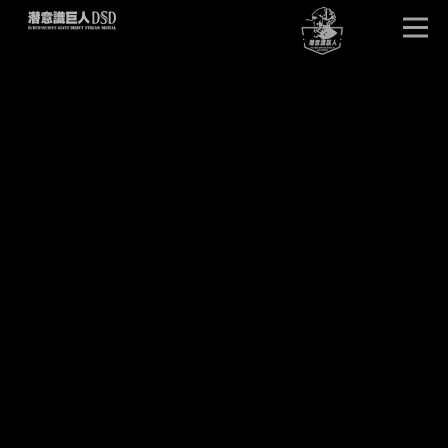
首页
唤醒巨人
DSD版本
卓越效果
产品详情
单元试听
产品问答
客户见证
潜意识文库