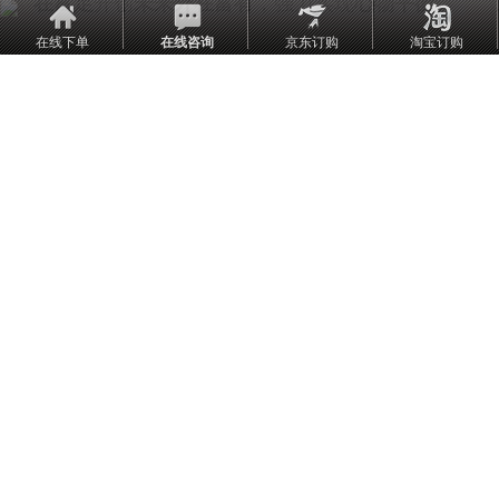
开创
，强力实现
。
在富足
未来外在富有
心物平衡
在线下单
在线咨询
京东订购
淘宝订购
三、感恩DSD：强化信念的“能量引擎”
技术设计
：感恩陈述（如“感谢健康的身体”“感恩拥
左声道
有无限的财富”）
：强有力词汇（如“富足”“喜乐”“创造”）
右声道
：γ波（40Hz）激发超意识，舒曼共振
音频技术
（7.83Hz）同步地球磁场
科学机制
多巴胺-内啡肽激发
激活前扣带皮层，幸福指数↑63%（心
感恩短语
理学量表数据）