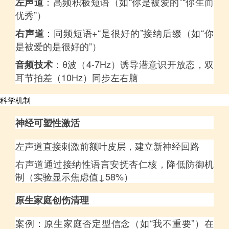
：高频积极短语（如“你是被爱的”“你生而
左声道
优秀”）
：同频短语+“是很好的”接纳后缀（如“你
右声道
是被爱的是很好的”）
：θ波（4-7Hz）诱导潜意识开放态，双
音频技术
耳节拍差（10Hz）同步左右脑
科学机制
神经可塑性激活
左声道直接刺激前额叶皮层，建立新神经回路
右声道通过接纳性语言安抚杏仁核，降低防御机
制（实验显示焦虑值↓58%）
原生家庭创伤清理
案例：原生家庭否定型信念（如“我不重要”）在