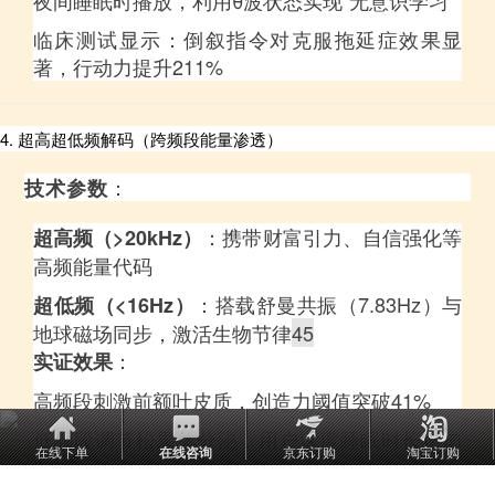
临床测试显示：倒叙指令对克服拖延症效果显
著，行动力提升211%
4. 超高超低频解码（跨频段能量渗透）
：
技术参数
：携带财富引力、自信强化等
超高频（>20kHz）
高频能量代码
：搭载舒曼共振（7.83Hz）与
超低频（<16Hz）
地球磁场同步，激活生物节律
45
：
实证效果
高频段刺激前额叶皮质，创造力阈值突破41%
低频段调节松果体分泌，用户深度睡眠时长增加
在线下单
在线咨询
京东订购
淘宝订购
2.3倍