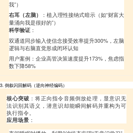
我”）
：植入理性接纳式暗示（如“财富大
右耳（左脑）
量涌向我是很好的”）
：
科学验证
双通道同步输入使信念接受效率提升300%，左脑
逻辑与右脑直觉形成闭环认知
用户案例：企业高管决策速度提升173%，焦虑指
数下降58%
3. 倒叙闪回解码（逆向神经编码）
：将正向指令音频倒放处理，显意识无
核心突破
法识别其语义，潜意识却能瞬间解码并重构为可
执行指令。
：
应用场景
夜间睡眠时播放，利用θ波状态实现“无意识学习”