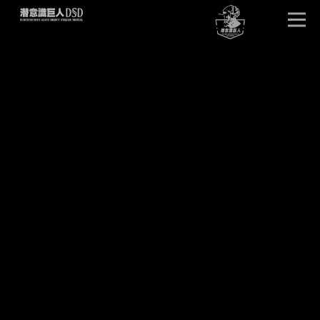
首页
唤醒巨人
DSD版本
卓越效果
产品详情
单元试听
产品问答
客户见证
潜意识文库